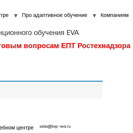
тре
Про адаптивное обучение
Компаниям
нционного обучения EVA
стовым вопросам ЕПТ Ростехнадзора
ебном центре
sales@bvp-eva.ru