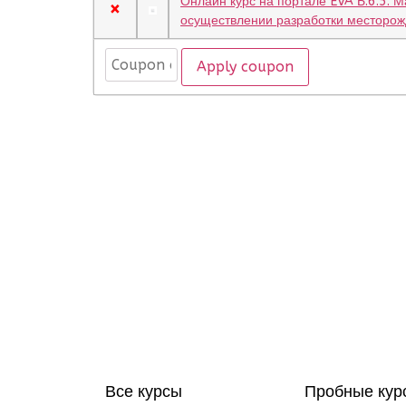
Онлайн курс на портале EVA Б.6.5. 
×
осуществлении разработки месторож
Apply coupon
Все курсы
Пробные кур