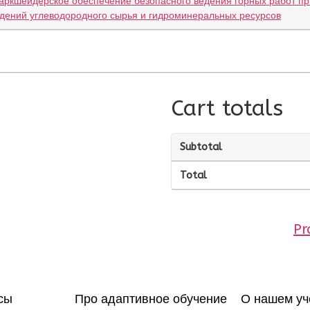
Маркшейдерское обеспечение безопасного ведения горных работ пр
дений углеводородного сырья и гидроминеральных ресурсов
Cart totals
Subtotal
Total
Pr
сы
Про адаптивное обучение
О нашем уч