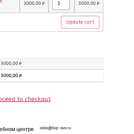
и
3000,00
₽
3000,00
₽
Update cart
3000,00
₽
3000,00
₽
oceed to checkout
ебном центре
sales@bvp-eva.ru