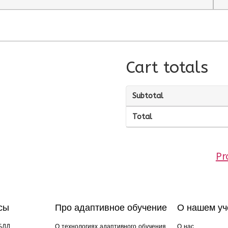
Cart totals
Subtotal
Total
Pr
сы
Про адаптивное обучение
О нашем уч
БДД
О технологиях адаптивного обучения
О нас