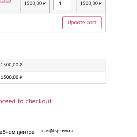
остью
1500,00
₽
1500,00
₽
Update cart
1500,00
₽
1500,00
₽
oceed to checkout
ебном центре
sales@bvp-eva.ru