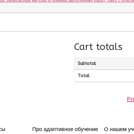
В8. Безопасные методы и приемы выполнения работ, связ. с опасн
Cart totals
Subtotal
Total
Pr
сы
Про адаптивное обучение
О нашем уч