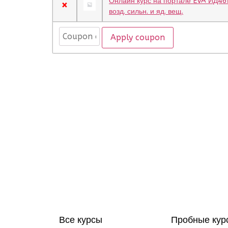
Онлайн курс на портале EVA ИД46
×
возд. сильн. и яд. вещ.
Apply coupon
Все курсы
Пробные кур