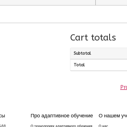
Cart totals
Subtotal
Total
Pr
сы
Про адаптивное обучение
О нашем уч
БДД
О технологиях адаптивного обучения
О нас