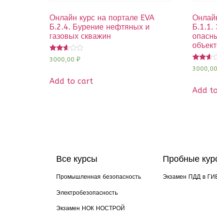
Онлайн курс на портале EVA
Онлайн
Б.2.4. Бурение нефтяных и
Б.1.1.
газовых скважин
опасн
объект
Rated
3000,00
₽
2.49
Rated
3000,0
out of
2.50
5
out of
Add to cart
5
Add to
Все курсы
Пробные кур
Промышленная безопасность
Экзамен ПДД в ГИ
Электробезопасность
Экзамен НОК НОСТРОЙ