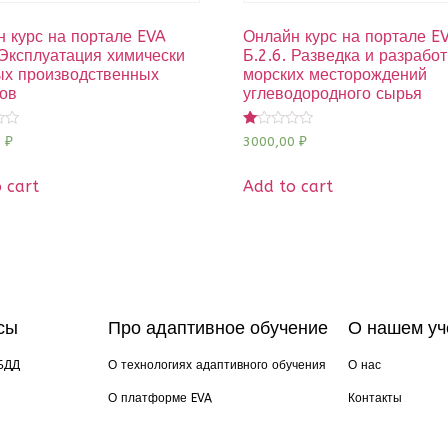
 курс на портале EVA
Онлайн курс на портале E
 Эксплуатация химически
Б.2.6. Разведка и разработ
ых производственных
морских месторождений
ов
углеводородного сырья
Rated
0
₽
3000,00
₽
1.00
out
of
 cart
Add to cart
5
сы
Про адаптивное обучение
О нашем уч
БДД
О технологиях адаптивного обучения
О нас
О платформе EVA
Контакты