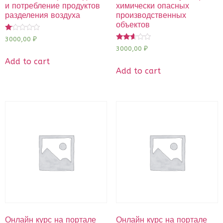
и потребление продуктов
химически опасных
разделения воздуха
производственных
объектов
Rated
3000,00
₽
1.00
Rated
3000,00
₽
out
2.50
of
out of
Add to cart
5
5
Add to cart
Онлайн курс на портале
Онлайн курс на портале