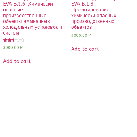
EVA Б.1.6. Химически
EVA Б.1.8.
опасные
Проектирование
производственные
химически опасных
объекты аммиачных
производственных
холодильных установок и
объектов
систем
3000,00
₽
Rated
3000,00
₽
Add to cart
2.51
out of
5
Add to cart