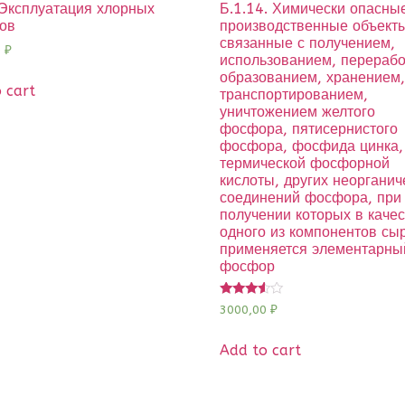
 Эксплуатация хлорных
Б.1.14. Химически опасны
ов
производственные объект
связанные с получением,
0
₽
использованием, перерабо
образованием, хранением
 cart
транспортированием,
уничтожением желтого
фосфора, пятисернистого
фосфора, фосфида цинка,
термической фосфорной
кислоты, других неорганич
соединений фосфора, при
получении которых в каче
одного из компонентов сы
применяется элементарны
фосфор
Rated
3000,00
₽
3.33
out of 5
Add to cart