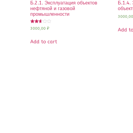
Б.2.1. Эксплуатация объектов
Б.1.4.
нефтяной и газовой
объект
промышленности
3000,0
Rated
3000,00
₽
Add to
2.48
out of
5
Add to cart