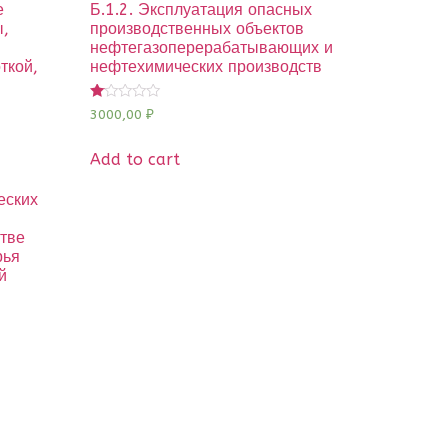
е
Б.1.2. Эксплуатация опасных
ы,
производственных объектов
нефтегазоперерабатывающих и
ткой,
нефтехимических производств
,
Rated
3000,00
₽
1.00
out
of
Add to cart
5
еских
стве
рья
й