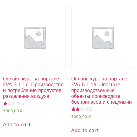
Онлайн курс на портале
Онлайн курс на портале
EVA Б.1.17. Производство
EVA Б.1.15. Опасные
и потребление продуктов
производственные
разделения воздуха
объекты производств
боеприпасов и спецхимии
Rated
3000,00
₽
1.00
Rated
3000,00
₽
out
2.00
of
out
Add to cart
5
of 5
Add to cart