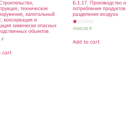
 Строительство,
Б.1.17. Производство и
трукция, техническое
потребление продуктов
ооружение, капитальный
разделения воздуха
, консервация и
дация химически опасных
Rated
3000,00
₽
водственных объектов
1.00
out
0
₽
of
Add to cart
5
 cart