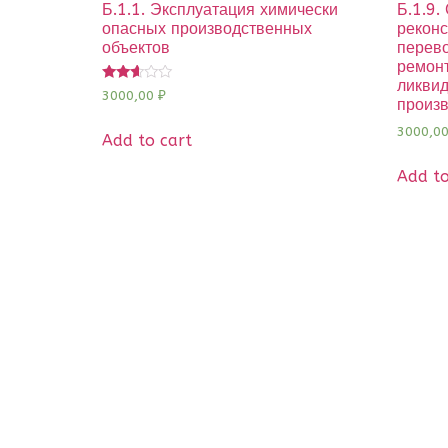
Б.1.1. Эксплуатация химически
Б.1.9.
опасных производственных
реконс
объектов
перев
ремонт
ликви
Rated
3000,00
₽
произ
2.50
out of
3000,0
5
Add to cart
Add to