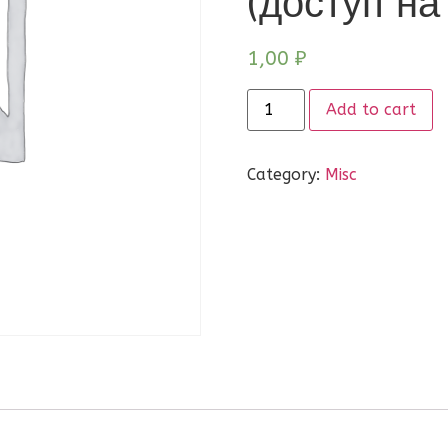
(доступ на
1,00
₽
Add to cart
Category:
Misc