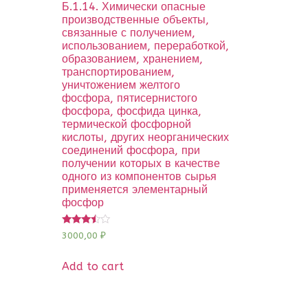
Б.1.14. Химически опасные
производственные объекты,
связанные с получением,
использованием, переработкой,
образованием, хранением,
транспортированием,
уничтожением желтого
фосфора, пятисернистого
фосфора, фосфида цинка,
термической фосфорной
кислоты, других неорганических
соединений фосфора, при
получении которых в качестве
одного из компонентов сырья
применяется элементарный
фосфор
Rated
3000,00
₽
3.33
out of 5
Add to cart