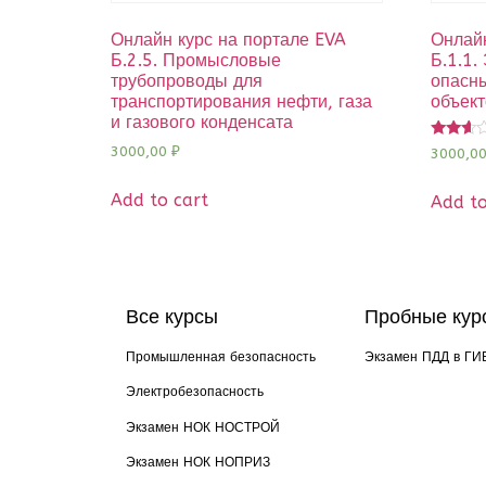
Онлайн курс на портале EVA
Онлайн
Б.2.5. Промысловые
Б.1.1.
трубопроводы для
опасн
транспортирования нефти, газа
объект
и газового конденсата
Rated
3000,00
₽
3000,0
2.50
out of
5
Add to cart
Add to
Все курсы
Пробные кур
Промышленная безопасность
Экзамен ПДД в ГИ
Электробезопасность
Экзамен НОК НОСТРОЙ
Экзамен НОК НОПРИЗ