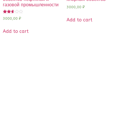
газовой промышленности
3000,00
₽
Rated
3000,00
₽
Add to cart
2.48
out of
5
Add to cart